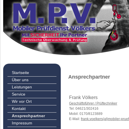
Startseite
Ansprechpartner
Über uns
Leistungen
Service
Frank Völkers
Wir vor Ort
Geschäftsführer / Prüftechniker
Kontakt
Tel: 04621/302416
Mobil: 0170/8123889
Ansprechpartner
E-Mail:
frank.voelkers(at)mobiler-prue
Impressum